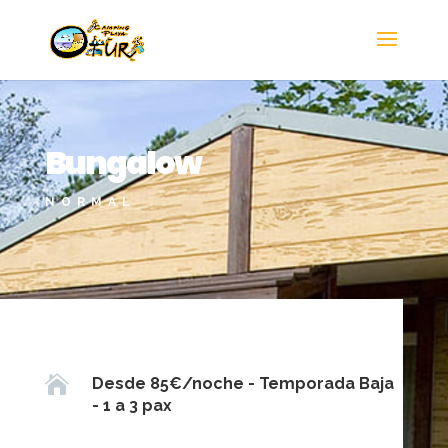
Bungalow
NORMAL

Desde 85€/noche - Temporada Baja
- 1 a 3 pax